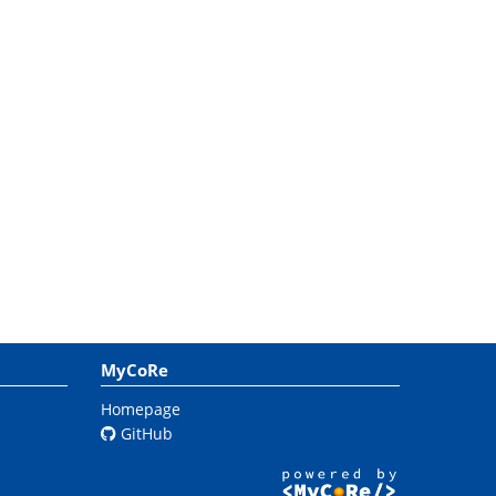
MyCoRe
Homepage
GitHub