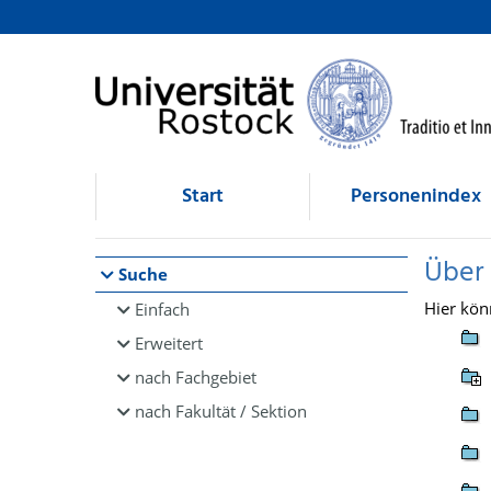
Browsen
direkt zum Inhalt
Start
Personenindex
Über
Suche
Hier kön
Einfach
Erweitert
nach Fachgebiet
nach Fakultät / Sektion