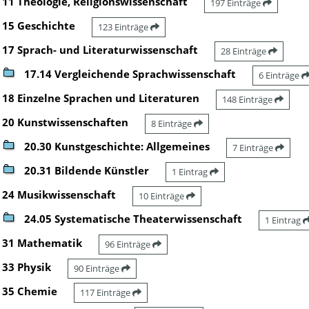
11 Theologie, Religionswissenschaft
197 Einträge
15 Geschichte
123 Einträge
17 Sprach- und Literaturwissenschaft
28 Einträge
17.14 Vergleichende Sprachwissenschaft
6 Einträge
18 Einzelne Sprachen und Literaturen
148 Einträge
20 Kunstwissenschaften
8 Einträge
20.30 Kunstgeschichte: Allgemeines
7 Einträge
20.31 Bildende Künstler
1 Eintrag
24 Musikwissenschaft
10 Einträge
24.05 Systematische Theaterwissenschaft
1 Eintrag
31 Mathematik
96 Einträge
33 Physik
90 Einträge
35 Chemie
117 Einträge