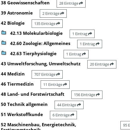
38 Geowissenschaften
28 Einträge
39 Astronomie
2 Einträge
42 Biologie
135 Einträge
42.13 Molekularbiologie
1 Eintrag
42.60 Zoologie: Allgemeines
1 Eintrag
42.63 Tierphysiologie
1 Eintrag
43 Umweltforschung, Umweltschutz
20 Einträge
44 Medizin
707 Einträge
46 Tiermedizin
11 Einträge
48 Land- und Forstwirtschaft
156 Einträge
50 Technik allgemein
44 Einträge
51 Werkstoffkunde
6 Einträge
52 Maschinenbau, Energietechnik,
95 
Fertigungstechnik