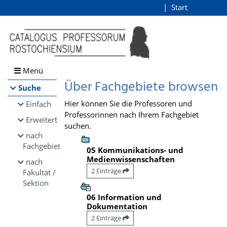
Browsen
Start
Login
direkt zum Inhalt
Menü
Über Fachgebiete browsen
Suche
Hier können Sie die Professoren und
Einfach
Professorinnen nach Ihrem Fachgebiet
Erweitert
suchen.
nach
Fachgebiet
05 Kommunikations- und
Medienwissenschaften
nach
2 Einträge
Fakultät /
Sektion
06 Information und
Dokumentation
2 Einträge