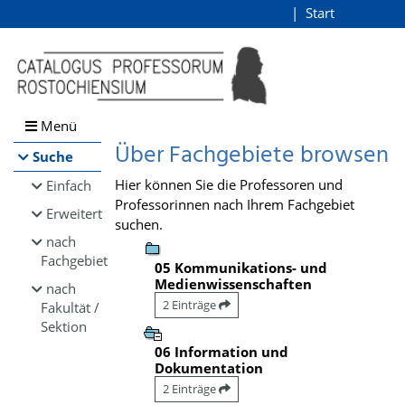
Browsen
Start
Login
direkt zum Inhalt
Menü
Über Fachgebiete browsen
Suche
Hier können Sie die Professoren und
Einfach
Professorinnen nach Ihrem Fachgebiet
Erweitert
suchen.
nach
Fachgebiet
05 Kommunikations- und
Medienwissenschaften
nach
2 Einträge
Fakultät /
Sektion
06 Information und
Dokumentation
2 Einträge