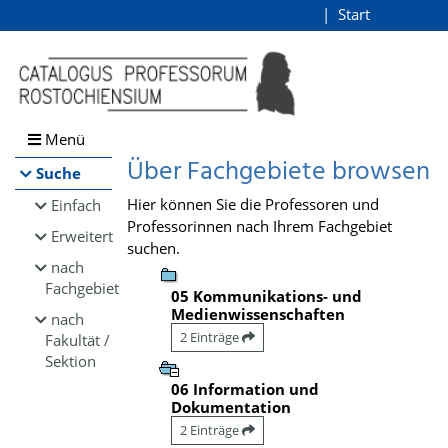
Browsen
Start
Login
direkt zum Inhalt
Menü
Über Fachgebiete browsen
Suche
Hier können Sie die Professoren und
Einfach
Professorinnen nach Ihrem Fachgebiet
Erweitert
suchen.
nach
Fachgebiet
05 Kommunikations- und
Medienwissenschaften
nach
2 Einträge
Fakultät /
Sektion
06 Information und
Dokumentation
2 Einträge