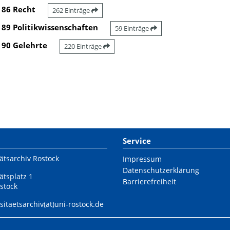
86 Recht
262 Einträge
89 Politikwissenschaften
59 Einträge
90 Gelehrte
220 Einträge
Service
ätsarchiv Rostock
Impressum
Datenschutzerklärung
ätsplatz 1
Barrierefreiheit
stock
sitaetsarchiv(at)uni-rostock.de