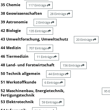
35 Chemie
117 Einträge
38 Geowissenschaften
28 Einträge
39 Astronomie
2 Einträge
42 Biologie
135 Einträge
43 Umweltforschung, Umweltschutz
20 Einträge
44 Medizin
707 Einträge
46 Tiermedizin
11 Einträge
48 Land- und Forstwirtschaft
156 Einträge
50 Technik allgemein
44 Einträge
51 Werkstoffkunde
6 Einträge
52 Maschinenbau, Energietechnik,
95 
Fertigungstechnik
53 Elektrotechnik
59 Einträge