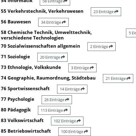
54 Informatik
58 Einträge
55 Verkehrstechnik, Verkehrswesen
23 Einträge
56 Bauwesen
34 Einträge
58 Chemische Technik, Umwelttechnik,
5 E
verschiedene Technologien
70 Sozialwissenschaften allgemein
2 Einträge
71 Soziologie
20 Einträge
73 Ethnologie, Volkskunde
3 Einträge
74 Geographie, Raumordnung, Städtebau
21 Einträge
76 Sportwissenschaft
14 Einträge
77 Psychologie
26 Einträge
80 Pädagogik
113 Einträge
83 Volkswirtschaft
102 Einträge
85 Betriebswirtschaft
100 Einträge