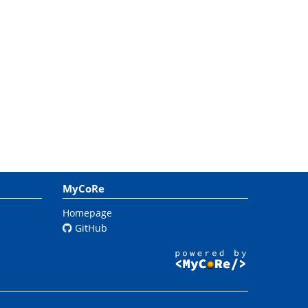
MyCoRe
Homepage
GitHub