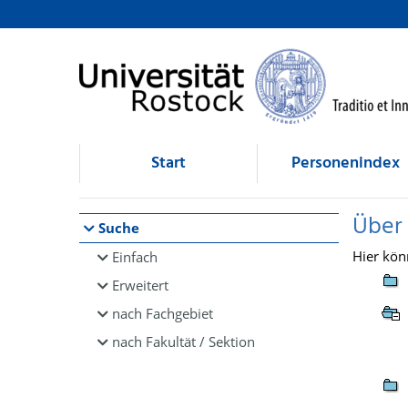
Browsen
direkt zum Inhalt
Start
Personenindex
Über
Suche
Hier kön
Einfach
Erweitert
nach Fachgebiet
nach Fakultät / Sektion