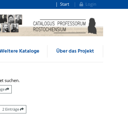
Start
Login
Weitere Kataloge
Über das Projekt
et suchen.
räge
2 Einträge