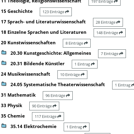
11 Theologie, Religionswissenschaft
197 Einträge
15 Geschichte
123 Einträge
17 Sprach- und Literaturwissenschaft
28 Einträge
18 Einzelne Sprachen und Literaturen
148 Einträge
20 Kunstwissenschaften
8 Einträge
20.30 Kunstgeschichte: Allgemeines
7 Einträge
20.31 Bildende Künstler
1 Eintrag
24 Musikwissenschaft
10 Einträge
24.05 Systematische Theaterwissenschaft
1 Eintrag
31 Mathematik
96 Einträge
33 Physik
90 Einträge
35 Chemie
117 Einträge
35.14 Elektrochemie
1 Eintrag