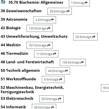
35.70 Biochemie: Allgemeines
1 Eintrag
38 Geowissenschaften
28 Einträge
39 Astronomie
2 Einträge
42 Biologie
135 Einträge
43 Umweltforschung, Umweltschutz
20 Einträge
44 Medizin
707 Einträge
46 Tiermedizin
11 Einträge
48 Land- und Forstwirtschaft
156 Einträge
50 Technik allgemein
44 Einträge
51 Werkstoffkunde
6 Einträge
52 Maschinenbau, Energietechnik,
95 
Fertigungstechnik
53 Elektrotechnik
59 Einträge
54 Informatik
58 Einträge