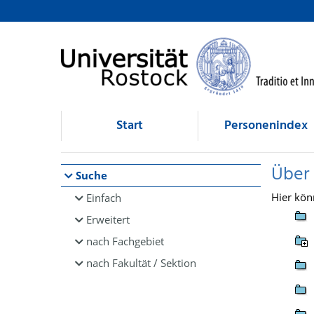
Browsen
direkt zum Inhalt
Start
Personenindex
Über
Suche
Hier kön
Einfach
Erweitert
nach Fachgebiet
nach Fakultät / Sektion