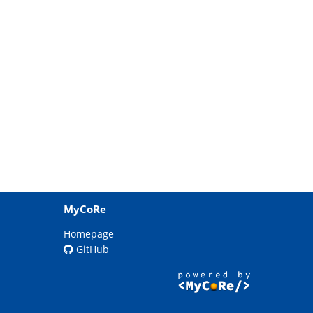
MyCoRe
Homepage
GitHub