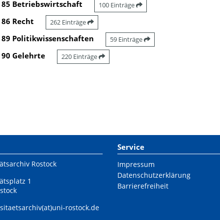
85 Betriebswirtschaft
100 Einträge
86 Recht
262 Einträge
89 Politikwissenschaften
59 Einträge
90 Gelehrte
220 Einträge
Service
ätsarchiv Rostock
Impressum
Datenschutzerklärung
ätsplatz 1
Barrierefreiheit
stock
sitaetsarchiv(at)uni-rostock.de