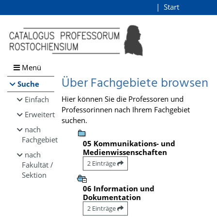
Browsen
Start
Login
direkt zum Inhalt
Menü
Über Fachgebiete browsen
Suche
Hier können Sie die Professoren und
Einfach
Professorinnen nach Ihrem Fachgebiet
Erweitert
suchen.
nach
Fachgebiet
05 Kommunikations- und
Medienwissenschaften
nach
2 Einträge
Fakultät /
Sektion
06 Information und
Dokumentation
2 Einträge