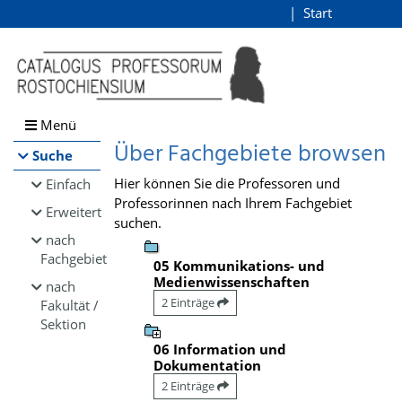
Browsen
Start
Login
direkt zum Inhalt
Menü
Über Fachgebiete browsen
Suche
Hier können Sie die Professoren und
Einfach
Professorinnen nach Ihrem Fachgebiet
Erweitert
suchen.
nach
Fachgebiet
05 Kommunikations- und
Medienwissenschaften
nach
2 Einträge
Fakultät /
Sektion
06 Information und
Dokumentation
2 Einträge