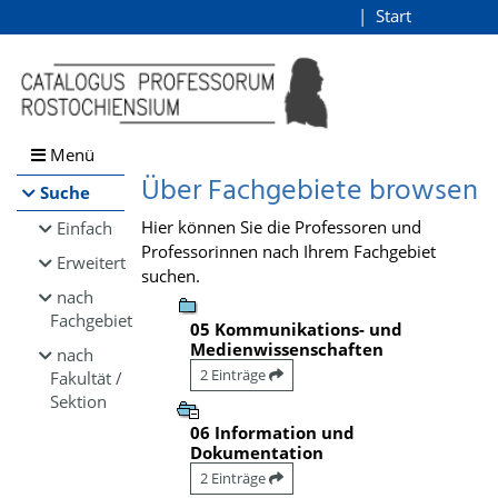
Browsen
Start
Login
direkt zum Inhalt
Menü
Über Fachgebiete browsen
Suche
Hier können Sie die Professoren und
Einfach
Professorinnen nach Ihrem Fachgebiet
Erweitert
suchen.
nach
Fachgebiet
05 Kommunikations- und
Medienwissenschaften
nach
2 Einträge
Fakultät /
Sektion
06 Information und
Dokumentation
2 Einträge