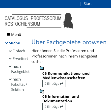
Browsen
Start
Login
direkt zum Inhalt
Menü
Über Fachgebiete browsen
Suche
Hier können Sie die Professoren und
Einfach
Professorinnen nach Ihrem Fachgebiet
Erweitert
suchen.
nach
Fachgebiet
05 Kommunikations- und
Medienwissenschaften
nach
2 Einträge
Fakultät /
Sektion
06 Information und
Dokumentation
2 Einträge