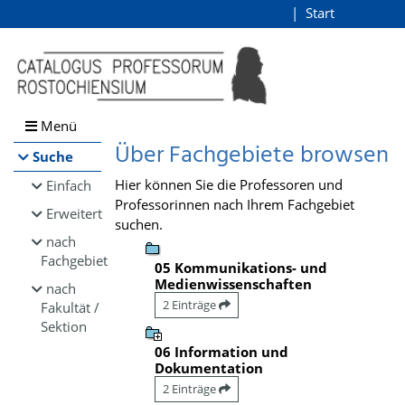
Browsen
Start
Login
direkt zum Inhalt
Menü
Über Fachgebiete browsen
Suche
Hier können Sie die Professoren und
Einfach
Professorinnen nach Ihrem Fachgebiet
Erweitert
suchen.
nach
Fachgebiet
05 Kommunikations- und
Medienwissenschaften
nach
2 Einträge
Fakultät /
Sektion
06 Information und
Dokumentation
2 Einträge