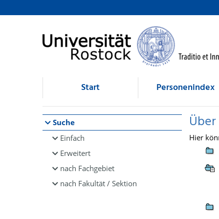
Browsen
direkt zum Inhalt
Start
Personenindex
Über
Suche
Hier kön
Einfach
Erweitert
nach Fachgebiet
nach Fakultät / Sektion