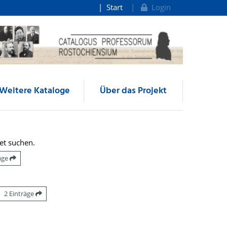
Start
Login
Weitere Kataloge
Über das Projekt
et suchen.
räge
2 Einträge