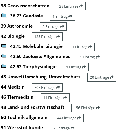
38 Geowissenschaften
28 Einträge
38.73 Geodäsie
1 Eintrag
39 Astronomie
2 Einträge
42 Biologie
135 Einträge
42.13 Molekularbiologie
1 Eintrag
42.60 Zoologie: Allgemeines
1 Eintrag
42.63 Tierphysiologie
1 Eintrag
43 Umweltforschung, Umweltschutz
20 Einträge
44 Medizin
707 Einträge
46 Tiermedizin
11 Einträge
48 Land- und Forstwirtschaft
156 Einträge
50 Technik allgemein
44 Einträge
51 Werkstoffkunde
6 Einträge