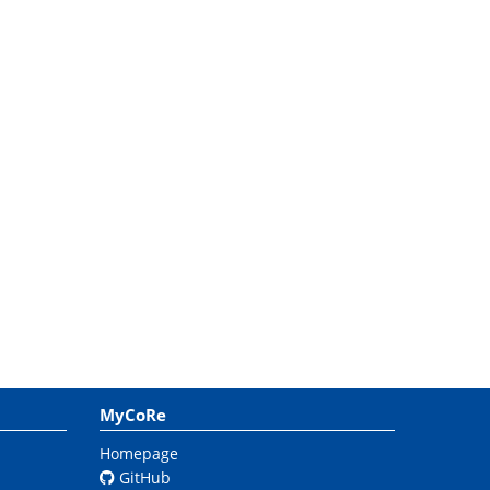
MyCoRe
Homepage
GitHub