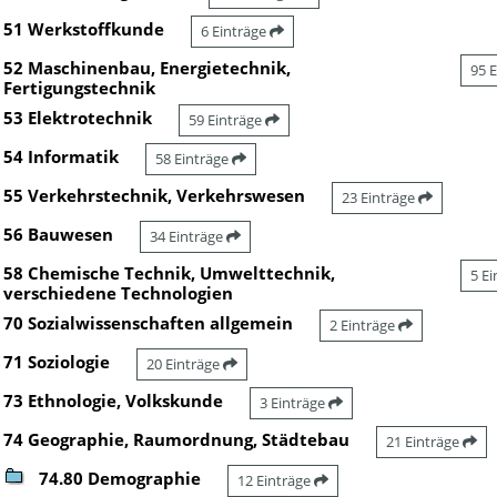
51 Werkstoffkunde
6 Einträge
52 Maschinenbau, Energietechnik,
95 
Fertigungstechnik
53 Elektrotechnik
59 Einträge
54 Informatik
58 Einträge
55 Verkehrstechnik, Verkehrswesen
23 Einträge
56 Bauwesen
34 Einträge
58 Chemische Technik, Umwelttechnik,
5 E
verschiedene Technologien
70 Sozialwissenschaften allgemein
2 Einträge
71 Soziologie
20 Einträge
73 Ethnologie, Volkskunde
3 Einträge
74 Geographie, Raumordnung, Städtebau
21 Einträge
74.80 Demographie
12 Einträge