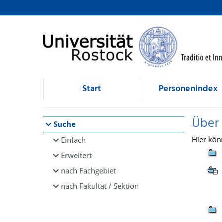
Browsen
direkt zum Inhalt
Start
Personenindex
Über
Suche
Hier kön
Einfach
Erweitert
nach Fachgebiet
nach Fakultät / Sektion