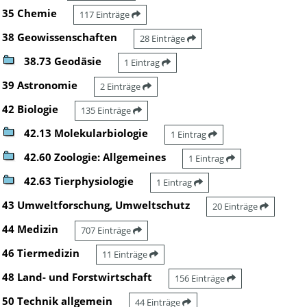
35 Chemie
117 Einträge
38 Geowissenschaften
28 Einträge
38.73 Geodäsie
1 Eintrag
39 Astronomie
2 Einträge
42 Biologie
135 Einträge
42.13 Molekularbiologie
1 Eintrag
42.60 Zoologie: Allgemeines
1 Eintrag
42.63 Tierphysiologie
1 Eintrag
43 Umweltforschung, Umweltschutz
20 Einträge
44 Medizin
707 Einträge
46 Tiermedizin
11 Einträge
48 Land- und Forstwirtschaft
156 Einträge
50 Technik allgemein
44 Einträge