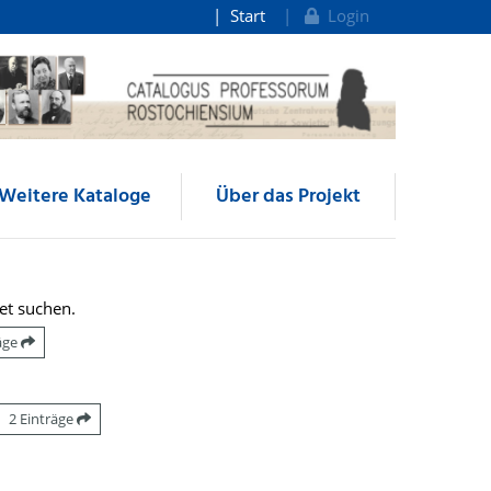
Start
Login
Weitere Kataloge
Über das Projekt
et suchen.
räge
2 Einträge