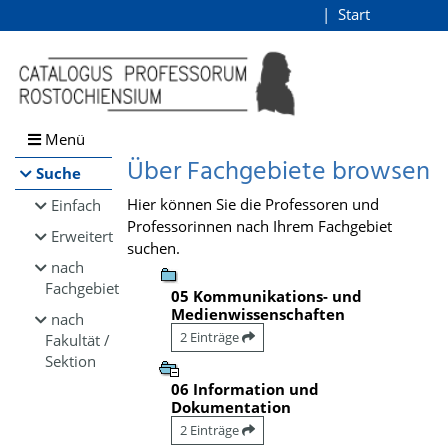
Browsen
Start
Login
direkt zum Inhalt
Menü
Über Fachgebiete browsen
Suche
Hier können Sie die Professoren und
Einfach
Professorinnen nach Ihrem Fachgebiet
Erweitert
suchen.
nach
Fachgebiet
05 Kommunikations- und
Medienwissenschaften
nach
2 Einträge
Fakultät /
Sektion
06 Information und
Dokumentation
2 Einträge