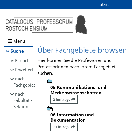
Browsen
Start
Login
direkt zum Inhalt
Menü
Über Fachgebiete browsen
Suche
Hier können Sie die Professoren und
Einfach
Professorinnen nach Ihrem Fachgebiet
Erweitert
suchen.
nach
Fachgebiet
05 Kommunikations- und
Medienwissenschaften
nach
2 Einträge
Fakultät /
Sektion
06 Information und
Dokumentation
2 Einträge