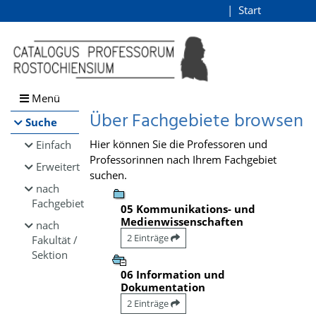
Browsen
Start
Login
direkt zum Inhalt
Menü
Über Fachgebiete browsen
Suche
Hier können Sie die Professoren und
Einfach
Professorinnen nach Ihrem Fachgebiet
Erweitert
suchen.
nach
Fachgebiet
05 Kommunikations- und
Medienwissenschaften
nach
2 Einträge
Fakultät /
Sektion
06 Information und
Dokumentation
2 Einträge