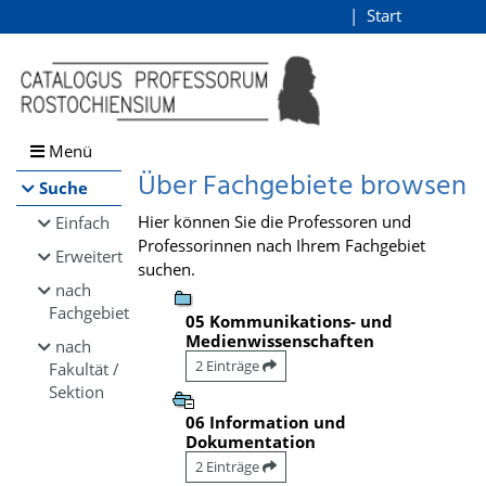
Browsen
Start
Login
direkt zum Inhalt
Menü
Über Fachgebiete browsen
Suche
Hier können Sie die Professoren und
Einfach
Professorinnen nach Ihrem Fachgebiet
Erweitert
suchen.
nach
Fachgebiet
05 Kommunikations- und
Medienwissenschaften
nach
2 Einträge
Fakultät /
Sektion
06 Information und
Dokumentation
2 Einträge