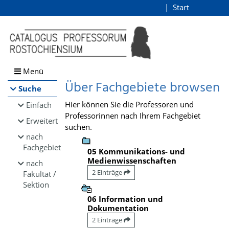
Browsen
Start
Login
direkt zum Inhalt
Menü
Über Fachgebiete browsen
Suche
Hier können Sie die Professoren und
Einfach
Professorinnen nach Ihrem Fachgebiet
Erweitert
suchen.
nach
Fachgebiet
05 Kommunikations- und
Medienwissenschaften
nach
2 Einträge
Fakultät /
Sektion
06 Information und
Dokumentation
2 Einträge