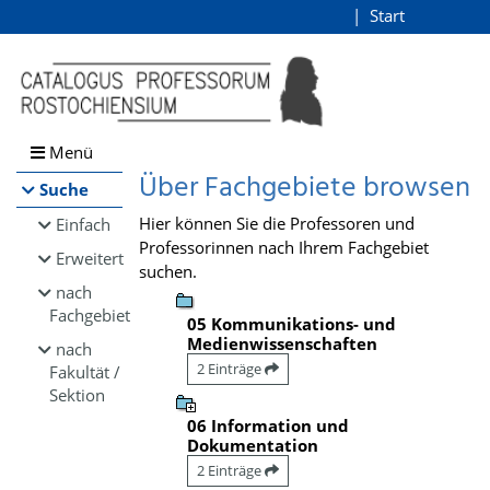
Browsen
Start
Login
direkt zum Inhalt
Menü
Über Fachgebiete browsen
Suche
Hier können Sie die Professoren und
Einfach
Professorinnen nach Ihrem Fachgebiet
Erweitert
suchen.
nach
Fachgebiet
05 Kommunikations- und
Medienwissenschaften
nach
2 Einträge
Fakultät /
Sektion
06 Information und
Dokumentation
2 Einträge