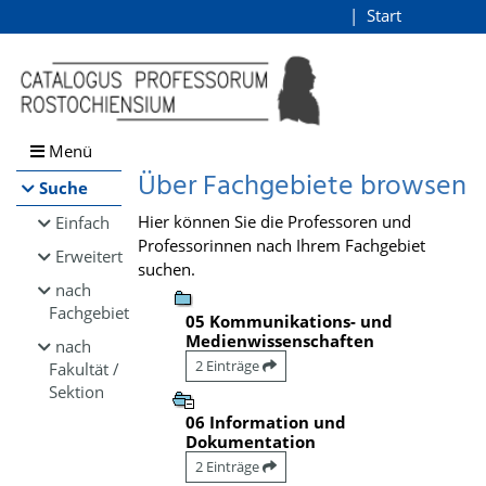
Browsen
Start
Login
direkt zum Inhalt
Menü
Über Fachgebiete browsen
Suche
Hier können Sie die Professoren und
Einfach
Professorinnen nach Ihrem Fachgebiet
Erweitert
suchen.
nach
Fachgebiet
05 Kommunikations- und
Medienwissenschaften
nach
2 Einträge
Fakultät /
Sektion
06 Information und
Dokumentation
2 Einträge