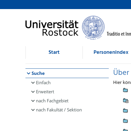
Browsen
direkt zum Inhalt
Start
Personenindex
Über
Suche
Hier kön
Einfach
Erweitert
nach Fachgebiet
nach Fakultät / Sektion