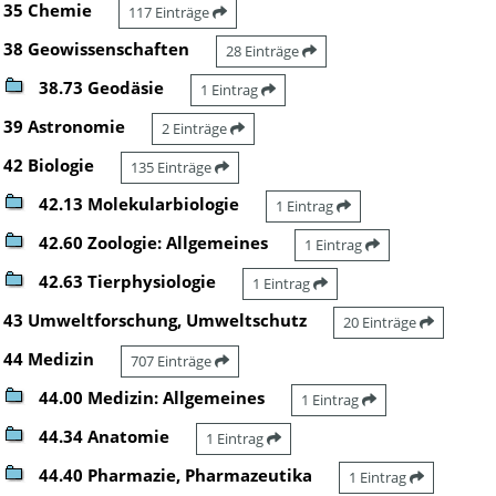
35 Chemie
117 Einträge
38 Geowissenschaften
28 Einträge
38.73 Geodäsie
1 Eintrag
39 Astronomie
2 Einträge
42 Biologie
135 Einträge
42.13 Molekularbiologie
1 Eintrag
42.60 Zoologie: Allgemeines
1 Eintrag
42.63 Tierphysiologie
1 Eintrag
43 Umweltforschung, Umweltschutz
20 Einträge
44 Medizin
707 Einträge
44.00 Medizin: Allgemeines
1 Eintrag
44.34 Anatomie
1 Eintrag
44.40 Pharmazie, Pharmazeutika
1 Eintrag