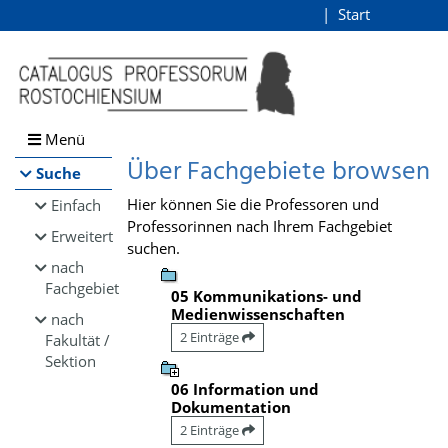
Browsen
Start
Login
direkt zum Inhalt
Menü
Über Fachgebiete browsen
Suche
Hier können Sie die Professoren und
Einfach
Professorinnen nach Ihrem Fachgebiet
Erweitert
suchen.
nach
Fachgebiet
05 Kommunikations- und
Medienwissenschaften
nach
2 Einträge
Fakultät /
Sektion
06 Information und
Dokumentation
2 Einträge