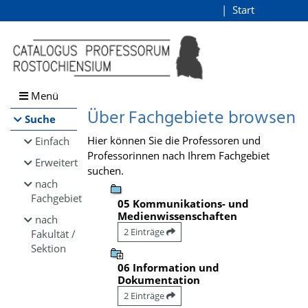
Browsen
Start
Login
direkt zum Inhalt
Menü
Über Fachgebiete browsen
Suche
Hier können Sie die Professoren und
Einfach
Professorinnen nach Ihrem Fachgebiet
Erweitert
suchen.
nach
Fachgebiet
05 Kommunikations- und
Medienwissenschaften
nach
2 Einträge
Fakultät /
Sektion
06 Information und
Dokumentation
2 Einträge