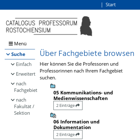
Browsen
Start
Login
direkt zum Inhalt
Menü
Über Fachgebiete browsen
Suche
Hier können Sie die Professoren und
Einfach
Professorinnen nach Ihrem Fachgebiet
Erweitert
suchen.
nach
Fachgebiet
05 Kommunikations- und
Medienwissenschaften
nach
2 Einträge
Fakultät /
Sektion
06 Information und
Dokumentation
2 Einträge