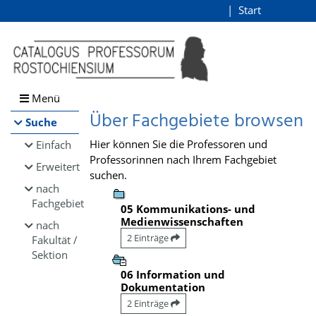
Browsen
Start
Login
direkt zum Inhalt
Menü
Über Fachgebiete browsen
Suche
Hier können Sie die Professoren und
Einfach
Professorinnen nach Ihrem Fachgebiet
Erweitert
suchen.
nach
Fachgebiet
05 Kommunikations- und
Medienwissenschaften
nach
2 Einträge
Fakultät /
Sektion
06 Information und
Dokumentation
2 Einträge