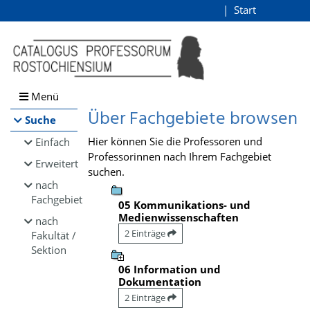
Browsen
Start
Login
direkt zum Inhalt
Menü
Über Fachgebiete browsen
Suche
Hier können Sie die Professoren und
Einfach
Professorinnen nach Ihrem Fachgebiet
Erweitert
suchen.
nach
Fachgebiet
05 Kommunikations- und
Medienwissenschaften
nach
2 Einträge
Fakultät /
Sektion
06 Information und
Dokumentation
2 Einträge