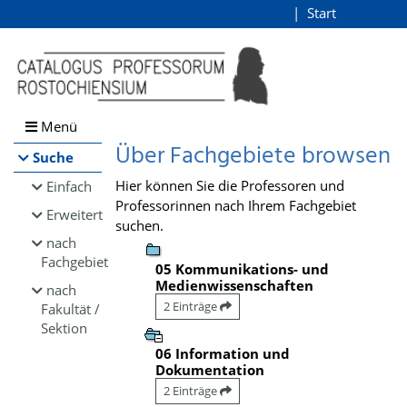
Browsen
Start
Login
direkt zum Inhalt
Menü
Über Fachgebiete browsen
Suche
Hier können Sie die Professoren und
Einfach
Professorinnen nach Ihrem Fachgebiet
Erweitert
suchen.
nach
Fachgebiet
05 Kommunikations- und
Medienwissenschaften
nach
2 Einträge
Fakultät /
Sektion
06 Information und
Dokumentation
2 Einträge