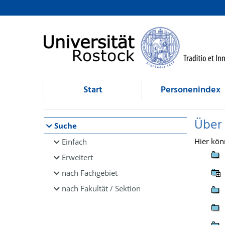
Browsen
direkt zum Inhalt
Start
Personenindex
Über
Suche
Hier kön
Einfach
Erweitert
nach Fachgebiet
nach Fakultät / Sektion