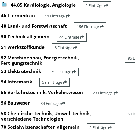
44.85 Kardiologie, Angiologie
2 Einträge
46 Tiermedizin
11 Einträge
48 Land- und Forstwirtschaft
156 Einträge
50 Technik allgemein
44 Einträge
51 Werkstoffkunde
6 Einträge
52 Maschinenbau, Energietechnik,
95 
Fertigungstechnik
53 Elektrotechnik
59 Einträge
54 Informatik
58 Einträge
55 Verkehrstechnik, Verkehrswesen
23 Einträge
56 Bauwesen
34 Einträge
58 Chemische Technik, Umwelttechnik,
5 E
verschiedene Technologien
70 Sozialwissenschaften allgemein
2 Einträge