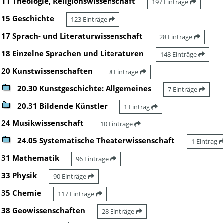
11 Theologie, Religionswissenschaft
197 Einträge
15 Geschichte
123 Einträge
17 Sprach- und Literaturwissenschaft
28 Einträge
18 Einzelne Sprachen und Literaturen
148 Einträge
20 Kunstwissenschaften
8 Einträge
20.30 Kunstgeschichte: Allgemeines
7 Einträge
20.31 Bildende Künstler
1 Eintrag
24 Musikwissenschaft
10 Einträge
24.05 Systematische Theaterwissenschaft
1 Eintrag
31 Mathematik
96 Einträge
33 Physik
90 Einträge
35 Chemie
117 Einträge
38 Geowissenschaften
28 Einträge