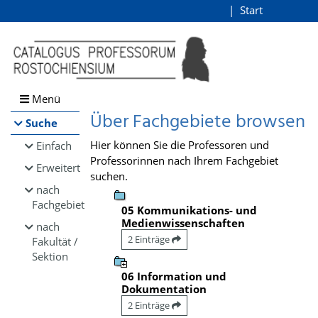
Browsen
Start
Login
direkt zum Inhalt
Menü
Über Fachgebiete browsen
Suche
Hier können Sie die Professoren und
Einfach
Professorinnen nach Ihrem Fachgebiet
Erweitert
suchen.
nach
Fachgebiet
05 Kommunikations- und
Medienwissenschaften
nach
2 Einträge
Fakultät /
Sektion
06 Information und
Dokumentation
2 Einträge