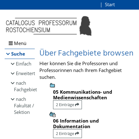
Browsen
Start
Login
direkt zum Inhalt
Menü
Über Fachgebiete browsen
Suche
Hier können Sie die Professoren und
Einfach
Professorinnen nach Ihrem Fachgebiet
Erweitert
suchen.
nach
Fachgebiet
05 Kommunikations- und
Medienwissenschaften
nach
2 Einträge
Fakultät /
Sektion
06 Information und
Dokumentation
2 Einträge