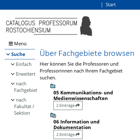
Browsen
Start
Login
direkt zum Inhalt
Menü
Über Fachgebiete browsen
Suche
Hier können Sie die Professoren und
Einfach
Professorinnen nach Ihrem Fachgebiet
Erweitert
suchen.
nach
Fachgebiet
05 Kommunikations- und
Medienwissenschaften
nach
2 Einträge
Fakultät /
Sektion
06 Information und
Dokumentation
2 Einträge