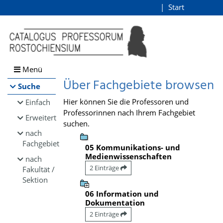
Browsen
Start
Login
direkt zum Inhalt
Menü
Über Fachgebiete browsen
Suche
Hier können Sie die Professoren und
Einfach
Professorinnen nach Ihrem Fachgebiet
Erweitert
suchen.
nach
Fachgebiet
05 Kommunikations- und
Medienwissenschaften
nach
2 Einträge
Fakultät /
Sektion
06 Information und
Dokumentation
2 Einträge