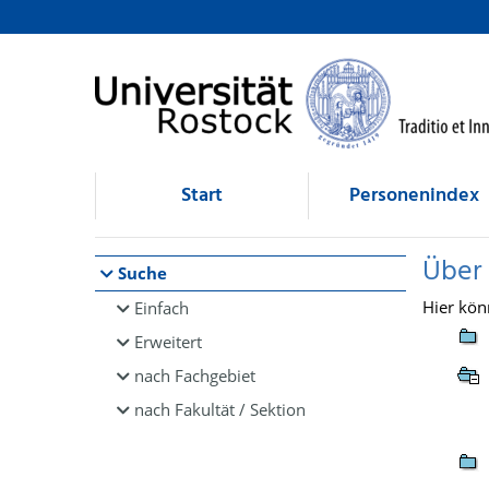
Browsen
direkt zum Inhalt
Start
Personenindex
Über
Suche
Hier kön
Einfach
Erweitert
nach Fachgebiet
nach Fakultät / Sektion