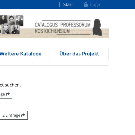
Start
Login
Weitere Kataloge
Über das Projekt
et suchen.
räge
2 Einträge