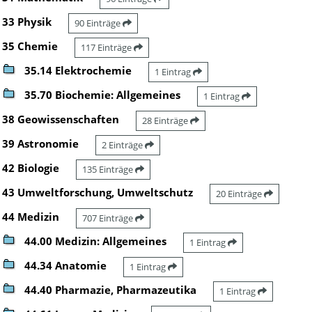
33 Physik
90 Einträge
35 Chemie
117 Einträge
35.14 Elektrochemie
1 Eintrag
35.70 Biochemie: Allgemeines
1 Eintrag
38 Geowissenschaften
28 Einträge
39 Astronomie
2 Einträge
42 Biologie
135 Einträge
43 Umweltforschung, Umweltschutz
20 Einträge
44 Medizin
707 Einträge
44.00 Medizin: Allgemeines
1 Eintrag
44.34 Anatomie
1 Eintrag
44.40 Pharmazie, Pharmazeutika
1 Eintrag