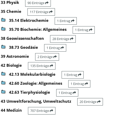
33 Physik
90 Einträge
35 Chemie
117 Einträge
35.14 Elektrochemie
1 Eintrag
35.70 Biochemie: Allgemeines
1 Eintrag
38 Geowissenschaften
28 Einträge
38.73 Geodäsie
1 Eintrag
39 Astronomie
2 Einträge
42 Biologie
135 Einträge
42.13 Molekularbiologie
1 Eintrag
42.60 Zoologie: Allgemeines
1 Eintrag
42.63 Tierphysiologie
1 Eintrag
43 Umweltforschung, Umweltschutz
20 Einträge
44 Medizin
707 Einträge