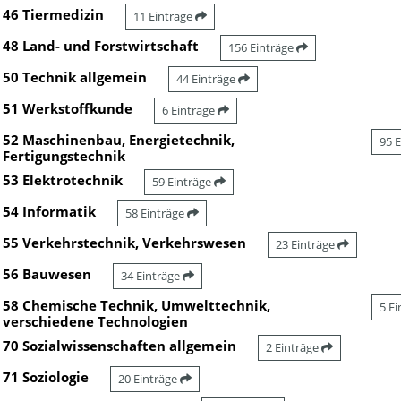
46 Tiermedizin
11 Einträge
48 Land- und Forstwirtschaft
156 Einträge
50 Technik allgemein
44 Einträge
51 Werkstoffkunde
6 Einträge
52 Maschinenbau, Energietechnik,
95 
Fertigungstechnik
53 Elektrotechnik
59 Einträge
54 Informatik
58 Einträge
55 Verkehrstechnik, Verkehrswesen
23 Einträge
56 Bauwesen
34 Einträge
58 Chemische Technik, Umwelttechnik,
5 E
verschiedene Technologien
70 Sozialwissenschaften allgemein
2 Einträge
71 Soziologie
20 Einträge