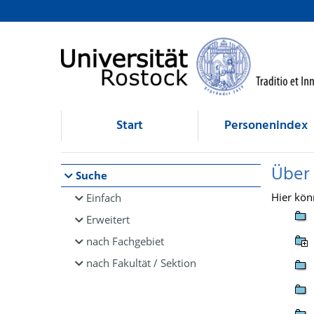
Browsen
direkt zum Inhalt
Start
Personenindex
Über
Suche
Hier kön
Einfach
Erweitert
nach Fachgebiet
nach Fakultät / Sektion