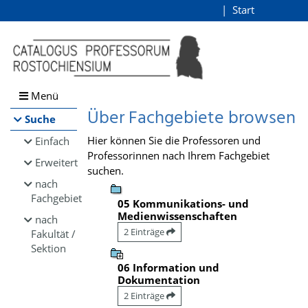
Browsen
Start
Login
direkt zum Inhalt
Menü
Über Fachgebiete browsen
Suche
Hier können Sie die Professoren und
Einfach
Professorinnen nach Ihrem Fachgebiet
Erweitert
suchen.
nach
Fachgebiet
05 Kommunikations- und
Medienwissenschaften
nach
2 Einträge
Fakultät /
Sektion
06 Information und
Dokumentation
2 Einträge