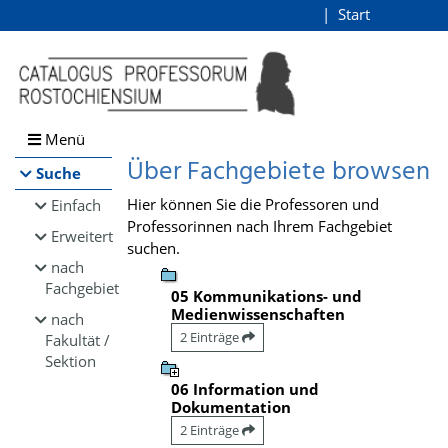
Browsen
Start
Login
direkt zum Inhalt
Menü
Über Fachgebiete browsen
Suche
Hier können Sie die Professoren und
Einfach
Professorinnen nach Ihrem Fachgebiet
Erweitert
suchen.
nach
Fachgebiet
05 Kommunikations- und
Medienwissenschaften
nach
2 Einträge
Fakultät /
Sektion
06 Information und
Dokumentation
2 Einträge