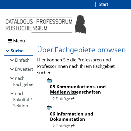
Browsen
Start
Login
direkt zum Inhalt
Menü
Über Fachgebiete browsen
Suche
Hier können Sie die Professoren und
Einfach
Professorinnen nach Ihrem Fachgebiet
Erweitert
suchen.
nach
Fachgebiet
05 Kommunikations- und
Medienwissenschaften
nach
2 Einträge
Fakultät /
Sektion
06 Information und
Dokumentation
2 Einträge