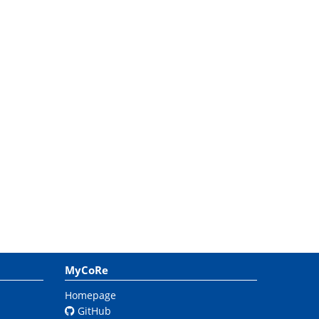
MyCoRe
Homepage
GitHub