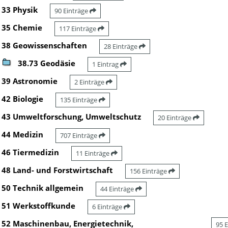
33 Physik
90 Einträge
35 Chemie
117 Einträge
38 Geowissenschaften
28 Einträge
38.73 Geodäsie
1 Eintrag
39 Astronomie
2 Einträge
42 Biologie
135 Einträge
43 Umweltforschung, Umweltschutz
20 Einträge
44 Medizin
707 Einträge
46 Tiermedizin
11 Einträge
48 Land- und Forstwirtschaft
156 Einträge
50 Technik allgemein
44 Einträge
51 Werkstoffkunde
6 Einträge
52 Maschinenbau, Energietechnik,
95 