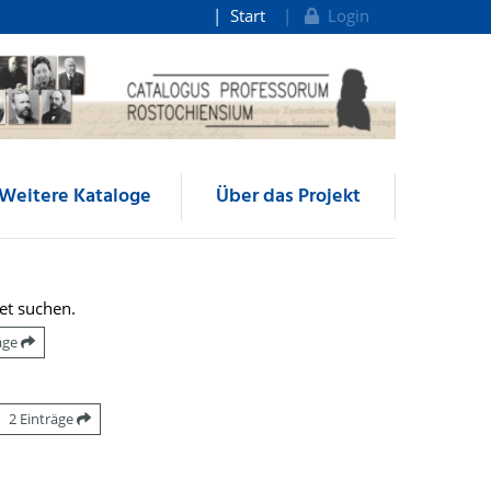
Start
Login
Weitere Kataloge
Über das Projekt
et suchen.
räge
2 Einträge