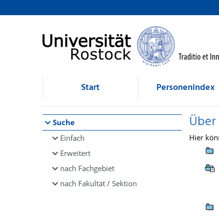
Browsen
direkt zum Inhalt
Start
Personenindex
Über
Suche
Hier kön
Einfach
Erweitert
nach Fachgebiet
nach Fakultät / Sektion