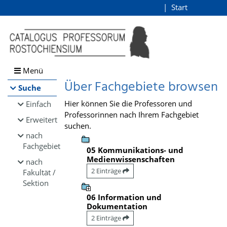
Browsen
Start
Login
direkt zum Inhalt
Menü
Über Fachgebiete browsen
Suche
Hier können Sie die Professoren und
Einfach
Professorinnen nach Ihrem Fachgebiet
Erweitert
suchen.
nach
Fachgebiet
05 Kommunikations- und
Medienwissenschaften
nach
2 Einträge
Fakultät /
Sektion
06 Information und
Dokumentation
2 Einträge