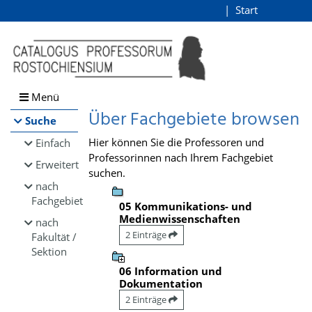
Browsen
Start
Login
direkt zum Inhalt
Menü
Über Fachgebiete browsen
Suche
Hier können Sie die Professoren und
Einfach
Professorinnen nach Ihrem Fachgebiet
Erweitert
suchen.
nach
Fachgebiet
05 Kommunikations- und
Medienwissenschaften
nach
2 Einträge
Fakultät /
Sektion
06 Information und
Dokumentation
2 Einträge