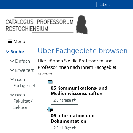
Browsen
Start
Login
direkt zum Inhalt
Menü
Über Fachgebiete browsen
Suche
Hier können Sie die Professoren und
Einfach
Professorinnen nach Ihrem Fachgebiet
Erweitert
suchen.
nach
Fachgebiet
05 Kommunikations- und
Medienwissenschaften
nach
2 Einträge
Fakultät /
Sektion
06 Information und
Dokumentation
2 Einträge