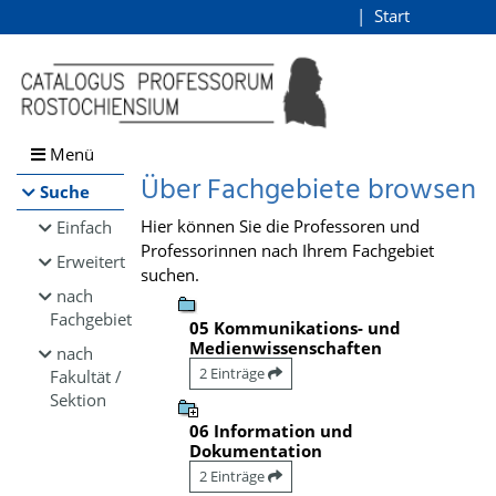
Browsen
Start
Login
direkt zum Inhalt
Menü
Über Fachgebiete browsen
Suche
Hier können Sie die Professoren und
Einfach
Professorinnen nach Ihrem Fachgebiet
Erweitert
suchen.
nach
Fachgebiet
05 Kommunikations- und
Medienwissenschaften
nach
2 Einträge
Fakultät /
Sektion
06 Information und
Dokumentation
2 Einträge