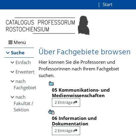
Browsen
Start
Login
direkt zum Inhalt
Menü
Über Fachgebiete browsen
Suche
Hier können Sie die Professoren und
Einfach
Professorinnen nach Ihrem Fachgebiet
Erweitert
suchen.
nach
Fachgebiet
05 Kommunikations- und
Medienwissenschaften
nach
2 Einträge
Fakultät /
Sektion
06 Information und
Dokumentation
2 Einträge