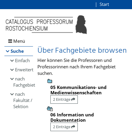
Browsen
Start
Login
direkt zum Inhalt
Menü
Über Fachgebiete browsen
Suche
Hier können Sie die Professoren und
Einfach
Professorinnen nach Ihrem Fachgebiet
Erweitert
suchen.
nach
Fachgebiet
05 Kommunikations- und
Medienwissenschaften
nach
2 Einträge
Fakultät /
Sektion
06 Information und
Dokumentation
2 Einträge