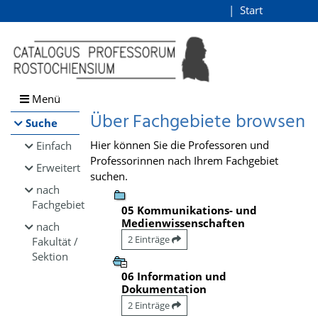
Browsen
Start
Login
direkt zum Inhalt
Menü
Über Fachgebiete browsen
Suche
Hier können Sie die Professoren und
Einfach
Professorinnen nach Ihrem Fachgebiet
Erweitert
suchen.
nach
Fachgebiet
05 Kommunikations- und
Medienwissenschaften
nach
2 Einträge
Fakultät /
Sektion
06 Information und
Dokumentation
2 Einträge