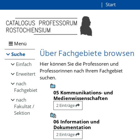
Browsen
Start
Login
direkt zum Inhalt
Menü
Über Fachgebiete browsen
Suche
Hier können Sie die Professoren und
Einfach
Professorinnen nach Ihrem Fachgebiet
Erweitert
suchen.
nach
Fachgebiet
05 Kommunikations- und
Medienwissenschaften
nach
2 Einträge
Fakultät /
Sektion
06 Information und
Dokumentation
2 Einträge