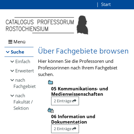
Browsen
Start
Login
direkt zum Inhalt
Menü
Über Fachgebiete browsen
Suche
Hier können Sie die Professoren und
Einfach
Professorinnen nach Ihrem Fachgebiet
Erweitert
suchen.
nach
Fachgebiet
05 Kommunikations- und
Medienwissenschaften
nach
2 Einträge
Fakultät /
Sektion
06 Information und
Dokumentation
2 Einträge