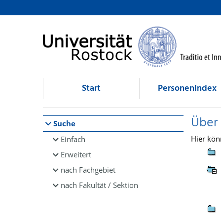
Browsen
direkt zum Inhalt
Start
Personenindex
Über
Suche
Hier kön
Einfach
Erweitert
nach Fachgebiet
nach Fakultät / Sektion