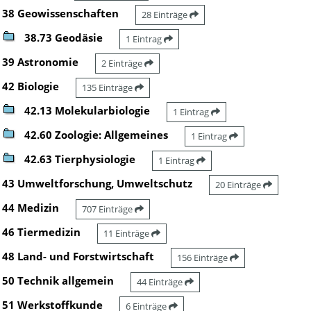
38 Geowissenschaften
28 Einträge
38.73 Geodäsie
1 Eintrag
39 Astronomie
2 Einträge
42 Biologie
135 Einträge
42.13 Molekularbiologie
1 Eintrag
42.60 Zoologie: Allgemeines
1 Eintrag
42.63 Tierphysiologie
1 Eintrag
43 Umweltforschung, Umweltschutz
20 Einträge
44 Medizin
707 Einträge
46 Tiermedizin
11 Einträge
48 Land- und Forstwirtschaft
156 Einträge
50 Technik allgemein
44 Einträge
51 Werkstoffkunde
6 Einträge