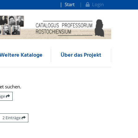
Start
Login
Weitere Kataloge
Über das Projekt
et suchen.
räge
2 Einträge