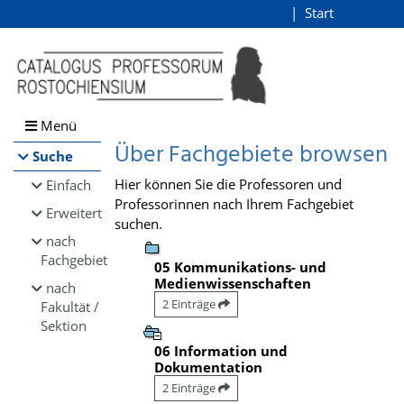
Browsen
Start
Login
direkt zum Inhalt
Menü
Über Fachgebiete browsen
Suche
Hier können Sie die Professoren und
Einfach
Professorinnen nach Ihrem Fachgebiet
Erweitert
suchen.
nach
Fachgebiet
05 Kommunikations- und
Medienwissenschaften
nach
2 Einträge
Fakultät /
Sektion
06 Information und
Dokumentation
2 Einträge