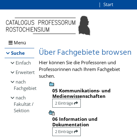
Browsen
Start
Login
direkt zum Inhalt
Menü
Über Fachgebiete browsen
Suche
Hier können Sie die Professoren und
Einfach
Professorinnen nach Ihrem Fachgebiet
Erweitert
suchen.
nach
Fachgebiet
05 Kommunikations- und
Medienwissenschaften
nach
2 Einträge
Fakultät /
Sektion
06 Information und
Dokumentation
2 Einträge